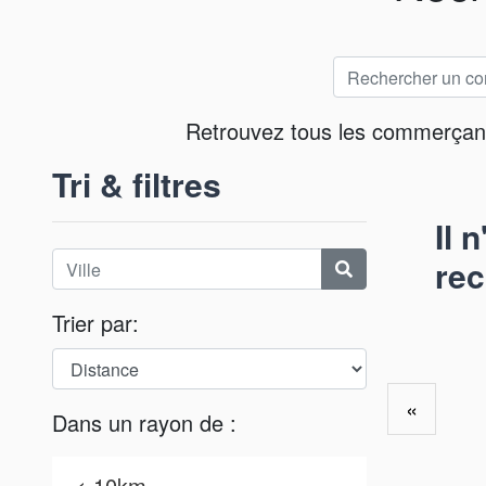
Retrouvez tous les commerçants 
Tri & filtres
Il 
rec
Trier par:
«
Dans un rayon de :
< 10km