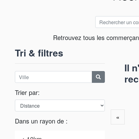
Retrouvez tous les commerçants 
Tri & filtres
Il 
rec
Trier par:
«
Dans un rayon de :
< 10km