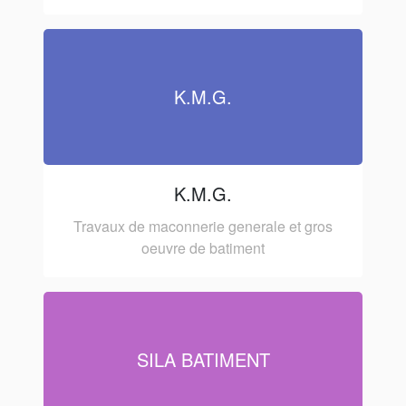
K.M.G.
K.M.G.
Travaux de maconnerie generale et gros
oeuvre de batiment
SILA BATIMENT