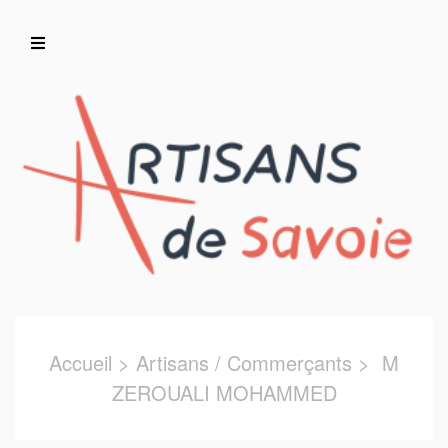
Accueil
Artisans/Commerçants
Accueil
>
Artisans / Commerçants
> M
ZEROUALI MOHAMMED