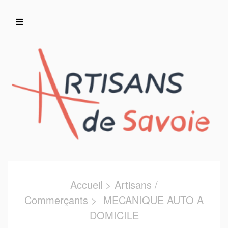
Accueil
Artisans/Commerçants
Accueil
>
Artisans /
Commerçants
> MECANIQUE AUTO A
DOMICILE