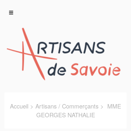
Accueil
Artisans/Commerçants
Accueil
>
Artisans / Commerçants
> MME
GEORGES NATHALIE