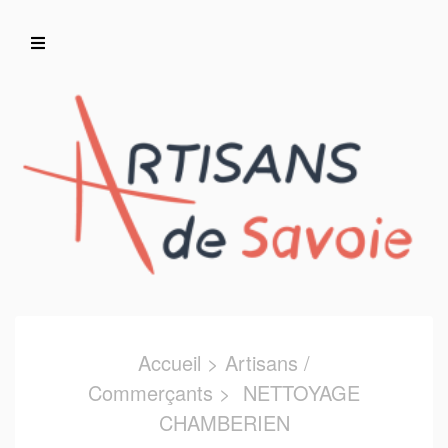
Accueil
Artisans/Commerçants
Accueil
>
Artisans /
Commerçants
> NETTOYAGE
CHAMBERIEN