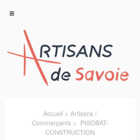
Accueil
Artisans/Commerçants
Accueil
>
Artisans /
Commerçants
> PISOBAT-
CONSTRUCTION