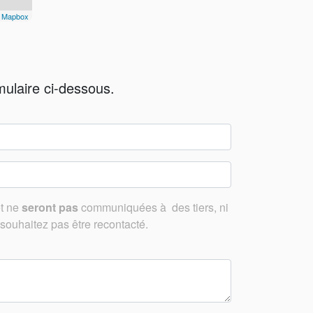
©
Mapbox
mulaire ci-dessous.
et ne
seront pas
communiquées à des tiers, ni
souhaitez pas être recontacté.