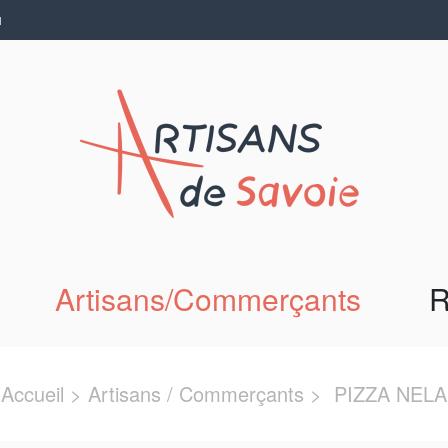
N
Artisans/Commerçants
R
Accueil
>
Artisans / Commerçants
> PIZZA NELA