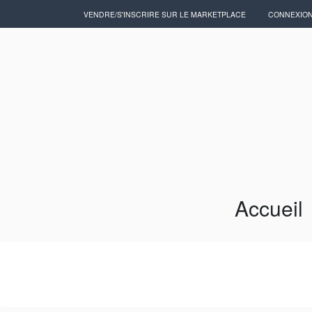
VENDRE/S'INSCRIRE SUR LE MARKETPLACE
CONNEXIO
Accueil
Artisans/Commerçants
Accueil