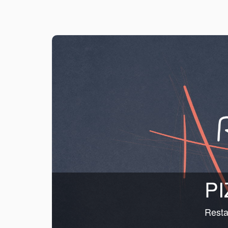
PI
Resta