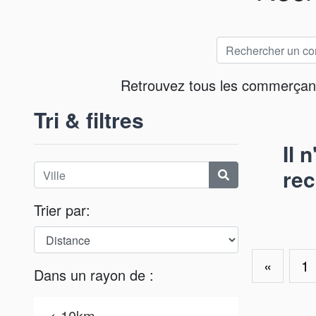
Retrouvez tous les commerçants 
Tri & filtres
Il 
rec
Trier par:
«
1
Dans un rayon de :
< 10km