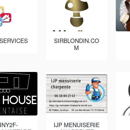
 SERVICES
SIRBLONDIN.CO
M
INY2F-
IJP MENUISERIE