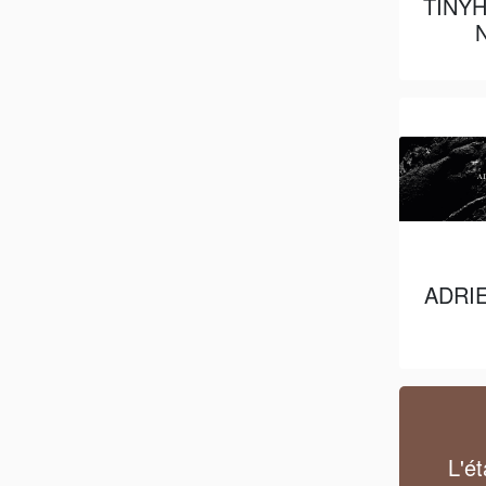
TINY
ADRI
L'é