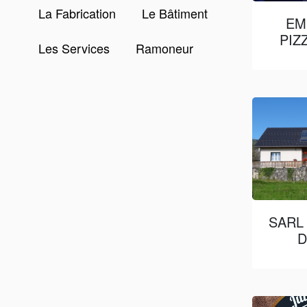
La Fabrication
Le Bâtiment
EM
PIZ
Les Services
Ramoneur
SARL
D