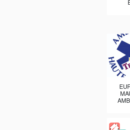
EUR
MA
AMB