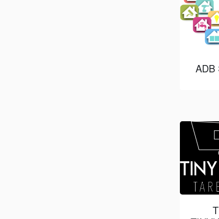
ADB
T