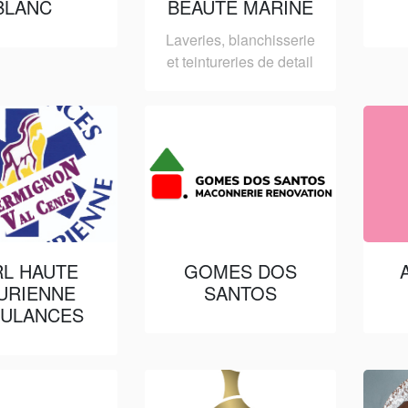
BLANC
BEAUTÉ MARINE
Laveries, blanchisserie
et teintureries de detail
L HAUTE
GOMES DOS
URIENNE
SANTOS
ULANCES