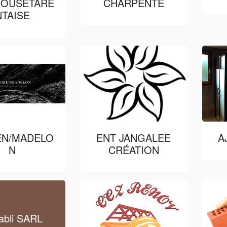
HOUSETARE
CHARPENTE
NTAISE
EN/MADELO
ENT JANGALEE
A
N
CRÉATION
tabli SARL