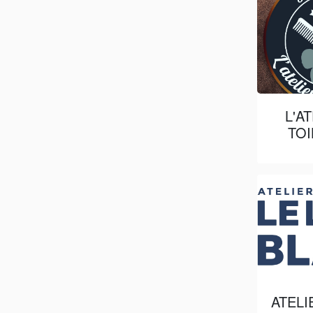
L'A
TO
ATELI