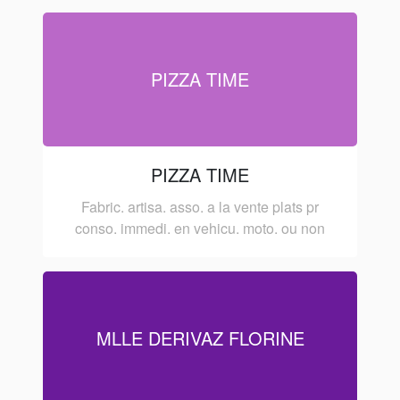
PIZZA TIME
PIZZA TIME
Fabric. artisa. asso. a la vente plats pr
conso. immedi. en vehicu. moto. ou non
MLLE DERIVAZ FLORINE