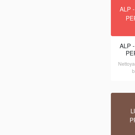
ALP -
PE
ALP -
PE
Nettoya
b
L
P