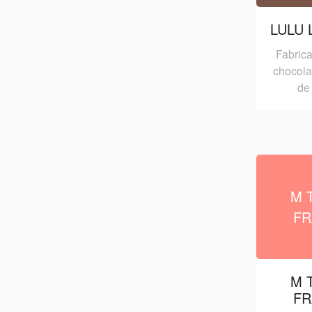
LULU 
Fabrica
chocolat
de 
M 
FR
M 
FR