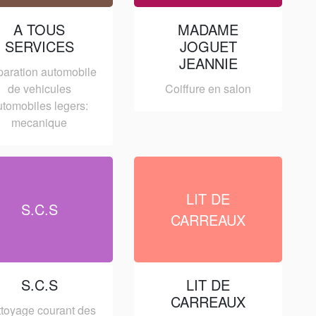
A TOUS
MADAME
SERVICES
JOGUET
JEANNIE
aration automobile
de vehicules
Coiffure en salon
utomobiles legers:
mecanique
LIT DE
S.C.S
CARREAUX
S.C.S
LIT DE
CARREAUX
toyage courant des