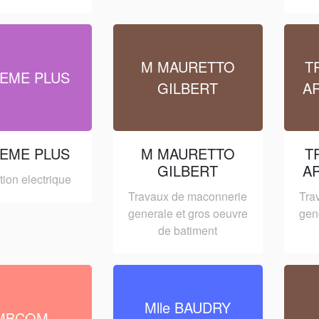
M MAURETTO
T
EME PLUS
GILBERT
A
EME PLUS
M MAURETTO
T
GILBERT
A
ation electrique
Travaux de maconnerie
Tra
generale et gros oeuvre
gen
de batiment
Mlle BAUDRY
MBCOM