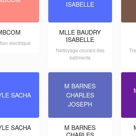
ISABELLE
MBCOM
MLLE BAUDRY
ISABELLE
ation electrique
Nettoyage courant des
Tra
batiments
M BARNES
YLE SACHA
CHARLES
JOSEPH
YLE SACHA
M BARNES
CHARLES