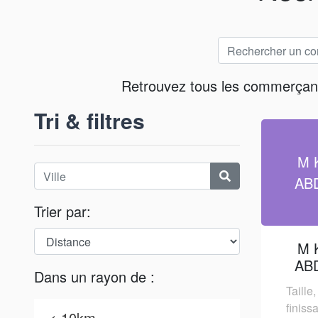
Retrouvez tous les commerçants 
Tri & filtres
M 
AB
Trier par:
M 
AB
Dans un rayon de :
Taille
finiss
< 10km