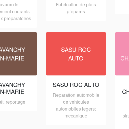
ravaux de
Fabrication de plats
ement courants
prepares
ux preparatoires
AVANCHY
SASU ROC
AN-MARIE
AUTO
CH
AVANCHY
SASU ROC AUTO
AN-MARIE
C
Reparation automobile
ait, reportage
de vehicules
automobiles legers:
mecanique
str