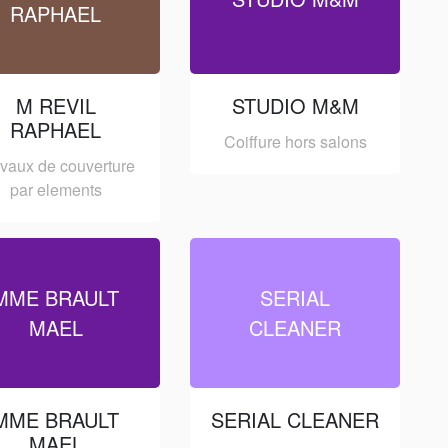
RAPHAEL
M REVIL
STUDIO M&M
RAPHAEL
Coiffure hors salons
vaux de couverture
par elements
MME BRAULT
SERIAL
MAEL
CLEANER
MME BRAULT
SERIAL CLEANER
MAEL