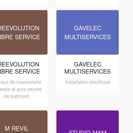
REEVOLUTION
GAVELEC
RBRE SERVICE
MULTISERVICES
REEVOLUTION
GAVELEC
RBRE SERVICE
MULTISERVICES
vaux de maconnerie
Installation electrique
erale et gros oeuvre
de batiment
M REVIL
STUDIO M&M