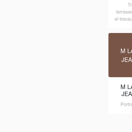
T
terrass
et trava
M L
JE
M L
JE
Portr