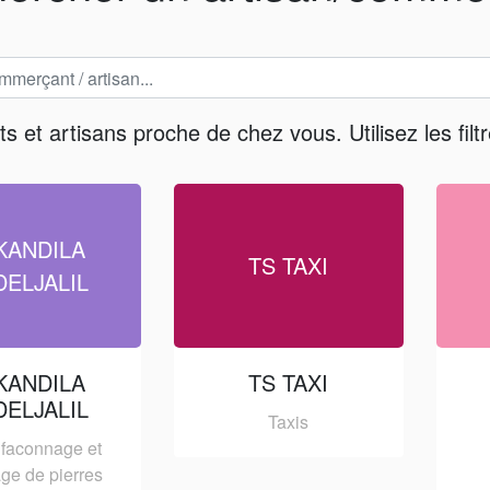
et artisans proche de chez vous. Utilisez les filtr
KANDILA
TS TAXI
DELJALIL
KANDILA
TS TAXI
DELJALIL
Taxis
, faconnage et
age de pierres