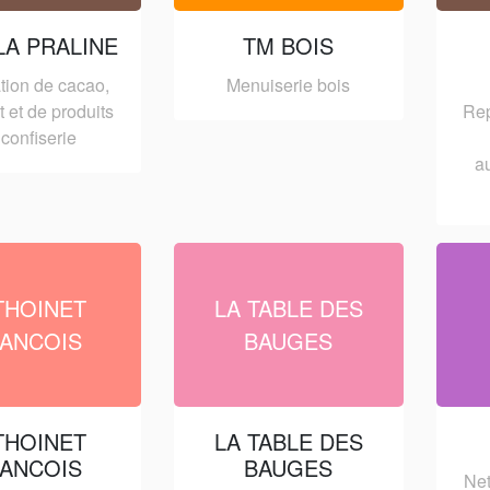
LA PRALINE
TM BOIS
tion de cacao,
Menuiserie bois
 et de produits
Rep
confiserie
a
THOINET
LA TABLE DES
ANCOIS
BAUGES
THOINET
LA TABLE DES
ANCOIS
BAUGES
Net