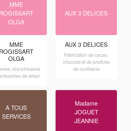
MME
ROGISSART
AUX 3 DELICES
OLGA
MME
AUX 3 DELICES
ROGISSART
Fabrication de cacao,
OLGA
chocolat et de produits
eries, blanchisserie
de confiserie
teintureries de detail
Madame
A TOUS
JOGUET
SERVICES
JEANNIE