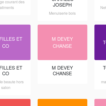
ge courant des
JOSEPH
atiments
Net
Menuiserie bois
FILLES ET
M DEVEY
T
CO
CHANSE
FILLES ET
M DEVEY
T
CO
CHANSE
de beaute hors
ma
salon