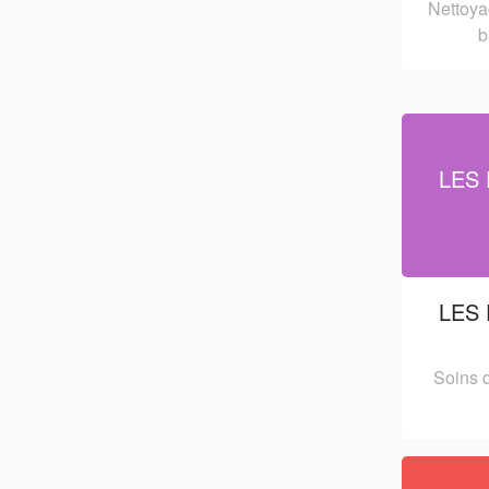
Nettoya
b
LES 
LES 
Soins 