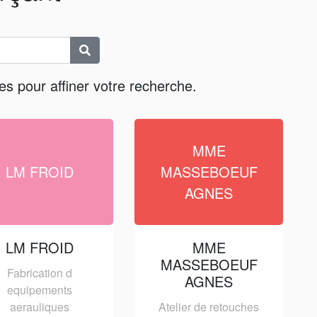
es pour affiner votre recherche.
MME
LM FROID
MASSEBOEUF
AGNES
LM FROID
MME
MASSEBOEUF
Fabrication d
AGNES
equipements
aerauliques
Atelier de retouches