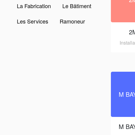
La Fabrication
Le Bâtiment
Les Services
Ramoneur
2
Install
M BA
M BA