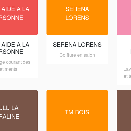
 AIDE A LA
SERENA
RSONNE
LORENS
 AIDE A LA
SERENA LORENS
RSONNE
Coiffure en salon
ge courant des
atiments
Lav
et 
ULU LA
TM BOIS
RALINE